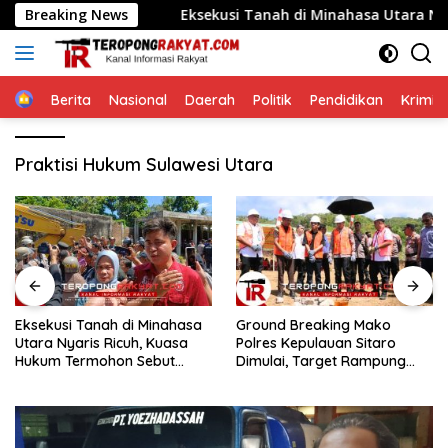
Langsung
sar Towo
Breaking News
Eksekusi Tanah di Minahasa Utara Nyaris Ri
ke
konten
Home
Berita
Nasional
Daerah
Politik
Pendidikan
Krimin
Praktisi Hukum Sulawesi Utara
Ground Breaking Mako
​PLT Rektor Unsrat Jamaludin
Polres Kepulauan Sitaro
Jompa Terbitkan 7 Arahan
Dimulai, Target Rampung
Penting untuk Kampus
Akhir Desember 2026