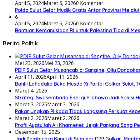
April 5, 2024
Maret 6, 2026
0 Komentar
Polda Sulut Gelar Mudik Gratis Antar Provinsi Melalu
6
April 5, 2024
Maret 6, 2026
0 Komentar
Bantuan Kemanusiaan RI untuk Palestina Tiba di Mes
Berita Politik
Mei 23, 2026
Mei 23, 2026
PDIP Sulut Gelar Musancab di Sangihe, Olly Dondok
April 11, 2026
April 11, 2026
Bahlil Lahadalia Buka Musda Xi Partai Golkar Sulut, T
Maret 4, 2026
Strategi Swasembada Energi Prabowo Jadi Solusi Ha
Maret 3, 2026
Maret 3, 2026
Pakar Ungkap Pilkada Tidak Langsung Perkuat Kep
Maret 2, 2026
Maret 2, 2026
Profil Ayatullah Ali Khamenei: Jejak Panjang Sang P
Desember 15, 2025
Jadi Pembicara Kunci di Seminar DPP Golkar, Ment