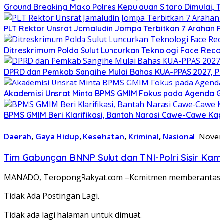
Ground Breaking Mako Polres Kepulauan Sitaro Dimulai
​PLT Rektor Unsrat Jamaludin Jompa Terbitkan 7 Arahan
Ditreskrimum Polda Sulut Luncurkan Teknologi Face Reco
DPRD dan Pemkab Sangihe Mulai Bahas KUA-PPAS 2027, P
Akademisi Unsrat Minta BPMS GMIM Fokus pada Agenda
BPMS GMIM Beri Klarifikasi, Bantah Narasi Cawe-Cawe Kap
Daerah
,
Gaya Hidup
,
Kesehatan
,
Kriminal
,
Nasional
Novem
Tim Gabungan BNNP Sulut dan TNI-Polri Sisir K
MANADO, TeropongRakyat.com –Komitmen memberantas pere
Tidak Ada Postingan Lagi.
Tidak ada lagi halaman untuk dimuat.