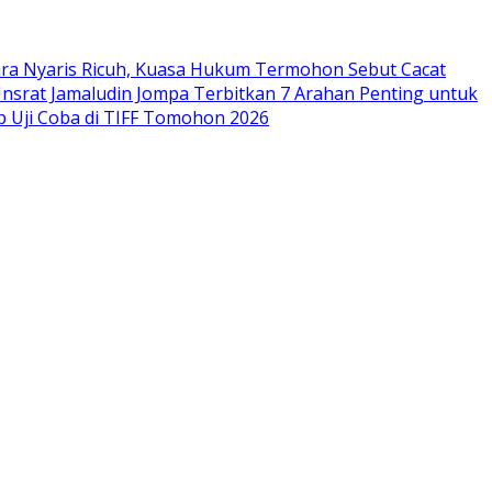
ara Nyaris Ricuh, Kuasa Hukum Termohon Sebut Cacat
Unsrat Jamaludin Jompa Terbitkan 7 Arahan Penting untuk
p Uji Coba di TIFF Tomohon 2026