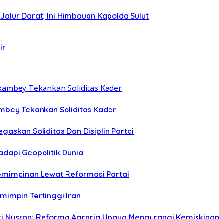
i Jalur Darat, Ini Himbauan Kapolda Sulut
ir
ambey Tekankan Soliditas Kader
egaskan Soliditas Dan Disiplin Partai
dapi Geopolitik Dunia
emimpinan Lewat Reformasi Partai
emimpin Tertinggi Iran
eri Nusron: Reforma Agraria Upaya Mengurangi Kemiskinan