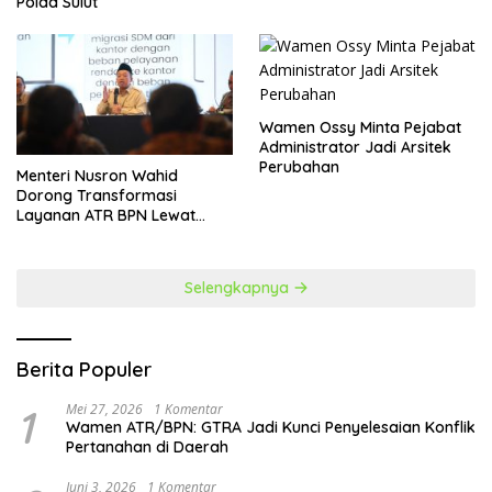
Polda Sulut
Wamen Ossy Minta Pejabat
Administrator Jadi Arsitek
Perubahan
​Menteri Nusron Wahid
Dorong Transformasi
Layanan ATR BPN Lewat
Penguatan SDM
Selengkapnya
Berita Populer
1
Mei 27, 2026
1 Komentar
Wamen ATR/BPN: GTRA Jadi Kunci Penyelesaian Konflik
Pertanahan di Daerah
Juni 3, 2026
1 Komentar