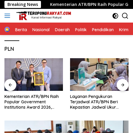
Langsung
tanahan
Breaking News
Kementerian ATR/BPN Raih Popular Government 
ke
konten
Home
Berita
Nasional
Daerah
Politik
Pendidikan
Krimin
PLN
Kementerian ATR/BPN Raih
Layanan Pengukuran
Popular Government
Terjadwal ATR/BPN Beri
Institutions Award 2026,
Kepastian Jadwal Ukur
Komunikasi Publik Kembali
Tanah bagi Masyarakat
Diakui