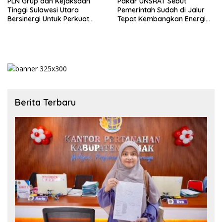
PLN Grup dan Kejaksaan
Pakar UNSRAT Sebut
Tinggi Sulawesi Utara
Pemerintah Sudah di Jalur
Bersinergi Untuk Perkuat
Tepat Kembangkan Energi
Pengamanan Aset dan
Baru Terbarukan
Pelayanan Kelistrikan di
Sulawesi Utara
Berita Terbaru