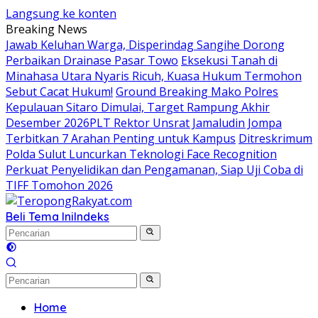
Langsung ke konten
Breaking News
Jawab Keluhan Warga, Disperindag Sangihe Dorong
Perbaikan Drainase Pasar Towo
Eksekusi Tanah di
Minahasa Utara Nyaris Ricuh, Kuasa Hukum Termohon
Sebut Cacat Hukum!
Ground Breaking Mako Polres
Kepulauan Sitaro Dimulai, Target Rampung Akhir
Desember 2026
​PLT Rektor Unsrat Jamaludin Jompa
Terbitkan 7 Arahan Penting untuk Kampus
Ditreskrimum
Polda Sulut Luncurkan Teknologi Face Recognition
Perkuat Penyelidikan dan Pengamanan, Siap Uji Coba di
TIFF Tomohon 2026
Beli Tema Ini
Indeks
Home