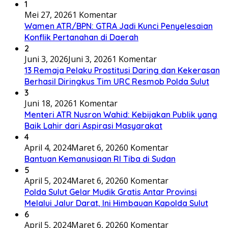
1
Mei 27, 2026
1 Komentar
Wamen ATR/BPN: GTRA Jadi Kunci Penyelesaian
Konflik Pertanahan di Daerah
2
Juni 3, 2026
Juni 3, 2026
1 Komentar
13 Remaja Pelaku Prostitusi Daring dan Kekerasan
Berhasil Diringkus Tim URC Resmob Polda Sulut
3
Juni 18, 2026
1 Komentar
Menteri ATR Nusron Wahid: Kebijakan Publik yang
Baik Lahir dari Aspirasi Masyarakat
4
April 4, 2024
Maret 6, 2026
0 Komentar
Bantuan Kemanusiaan RI Tiba di Sudan
5
April 5, 2024
Maret 6, 2026
0 Komentar
Polda Sulut Gelar Mudik Gratis Antar Provinsi
Melalui Jalur Darat, Ini Himbauan Kapolda Sulut
6
April 5, 2024
Maret 6, 2026
0 Komentar