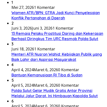
1
Mei 27, 2026
1 Komentar
Wamen ATR/BPN: GTRA Jadi Kunci Penyelesaian
Konflik Pertanahan di Daerah
2
Juni 3, 2026
Juni 3, 2026
1 Komentar
13 Remaja Pelaku Prostitusi Daring dan Kekerasan
Berhasil Diringkus Tim URC Resmob Polda Sulut
3
Juni 18, 2026
1 Komentar
Menteri ATR Nusron Wahid: Kebijakan Publik yang
Baik Lahir dari Aspirasi Masyarakat
4
April 4, 2024
Maret 6, 2026
0 Komentar
Bantuan Kemanusiaan RI Tiba di Sudan
5
April 5, 2024
Maret 6, 2026
0 Komentar
Polda Sulut Gelar Mudik Gratis Antar Provinsi
Melalui Jalur Darat, Ini Himbauan Kapolda Sulut
6
April 5, 2024
Maret 6, 2026
0 Komentar