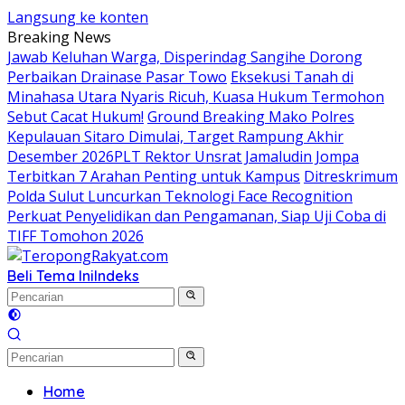
Langsung ke konten
Breaking News
Jawab Keluhan Warga, Disperindag Sangihe Dorong
Perbaikan Drainase Pasar Towo
Eksekusi Tanah di
Minahasa Utara Nyaris Ricuh, Kuasa Hukum Termohon
Sebut Cacat Hukum!
Ground Breaking Mako Polres
Kepulauan Sitaro Dimulai, Target Rampung Akhir
Desember 2026
​PLT Rektor Unsrat Jamaludin Jompa
Terbitkan 7 Arahan Penting untuk Kampus
Ditreskrimum
Polda Sulut Luncurkan Teknologi Face Recognition
Perkuat Penyelidikan dan Pengamanan, Siap Uji Coba di
TIFF Tomohon 2026
Beli Tema Ini
Indeks
Home