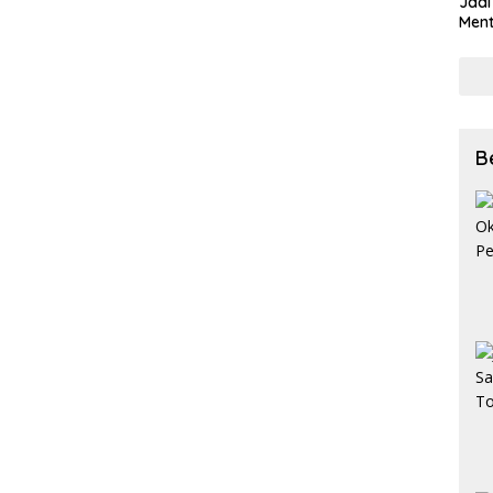
Jadi
Ment
Meng
B