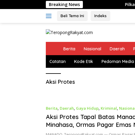
Langsung
Breaking News
Pilkades Sangih
ke
konten
Beli Tema Ini
Indeks
H
Berita
Nasional
Daerah
P
o
m
Catatan
Kode Etik
Pedoman Media 
e
Aksi Protes
Berita
,
Daerah
,
Gaya Hidup
,
Kriminal
,
Nasiona
Aksi Protes Tapal Batas Mana
Minahasa, Ormas Pagar Emas 
Bersama Warga dan Pemerint
MANADO, TeropongRakyat.com — Ormas Pagar 