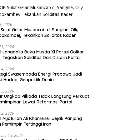
3, 2026
 Sulut Gelar Musancab di Sangihe, Olly
okambey Tekankan Soliditas Kader
 11, 2026
il Lahadalia Buka Musda Xi Partai Golkar
t, Tegaskan Soliditas Dan Disiplin Partai
 4, 2026
tegi Swasembada Energi Prabowo Jadi
si Hadapi Geopolitik Dunia
 3, 2026
r Ungkap Pilkada Tidak Langsung Perkuat
mimpinan Lewat Reformasi Partai
 2, 2026
il Ayatullah Ali Khamenei: Jejak Panjang
 Pemimpin Tertinggi Iran
ber 15, 2025