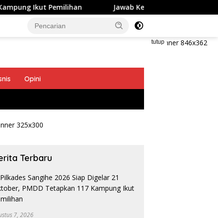
ut Pemilihan
Jawab Keluhan Warga, Disperindag Sangi
tutup
snis
Opini
erita Terbaru
ustus 7, 2026