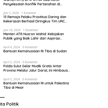
Penyelesaian Konflik Pertanahan di
Daerah
Juni 3, 2026
1 Komentar
13 Remaja Pelaku Prostitusi Daring dan
Kekerasan Berhasil Diringkus Tim URC
Resmob Polda Sulut
Juni 18, 2026
1 Komentar
Menteri ATR Nusron Wahid: Kebijakan
Publik yang Baik Lahir dari Aspirasi
Masyarakat
April 4, 2024
0 Komentar
Bantuan Kemanusiaan RI Tiba di Sudan
April 5, 2024
0 Komentar
Polda Sulut Gelar Mudik Gratis Antar
Provinsi Melalui Jalur Darat, Ini Himbauan
Kapolda Sulut
April 5, 2024
0 Komentar
Bantuan Kemanusiaan RI untuk Palestina
Tiba di Mesir
ita Politik