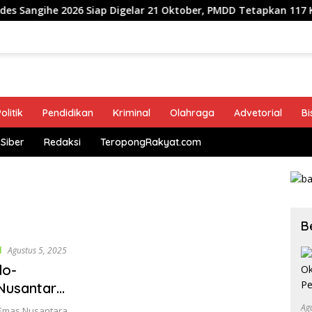
e 2026 Siap Digelar 21 Oktober, PMDD Tetapkan 117 Kampung Ik
olitik
Pendidikan
Kriminal
Olahraga
Advetorial
Bi
Siber
Redaksi
TeropongRakyat.com
B
l
Agustus 5, 2025
do-
Nusantara
ah Desak
Ag
Emas Nusantara