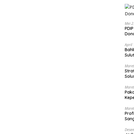
Mei 2
PDIP
Dond
April
Bahl
Sulu
Maret
Stra
Solu
Maret
Paka
Kepe
Maret
Prof
Sang
Desem