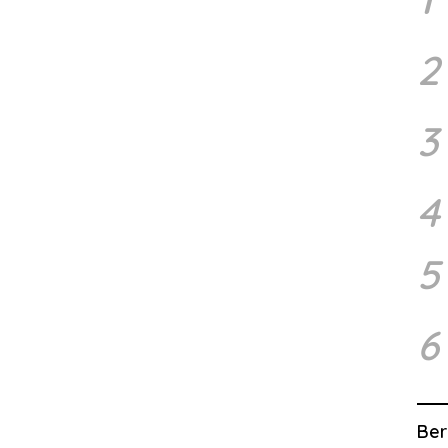
2
3
4
5
6
Ber