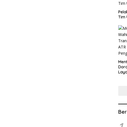
​Pel
Tim 
​Men
Dor
Lay
Lew
Ber
1