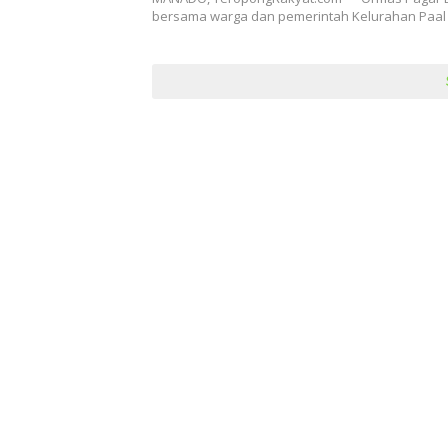
Pembatalan Eksekusi Tanah
bersama warga dan pemerintah Kelurahan Paal