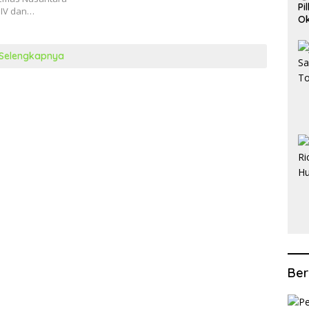
Pi
 IV dan…
Ok
Pe
Selengkapnya
Ber