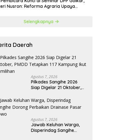
 Pembicara Kunci di Seminar DPP Golkar,
eri Nusron: Reforma Agraria Upaya
urangi Kemiskinan
Selengkapnya
erita Daerah
Agustus 7, 2026
Pilkades Sangihe 2026
Siap Digelar 21 Oktober,
PMDD Tetapkan 117
Kampung Ikut Pemilihan
Agustus 7, 2026
Jawab Keluhan Warga,
Disperindag Sangihe
Dorong Perbaikan