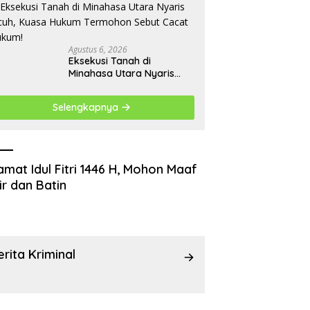
Drainase Pasar Towo
Agustus 6, 2026
Eksekusi Tanah di
Minahasa Utara Nyaris
Ricuh, Kuasa Hukum
Termohon Sebut Cacat
Selengkapnya
Hukum!
amat Idul Fitri 1446 H, Mohon Maaf
ir dan Batin
erita Kriminal