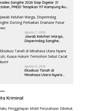
lkades Sangihe 2026 Siap Digelar 21
tober, PMDD Tetapkan 117 Kampung Ikut
milihan
Agustus 7, 2026
Jawab Keluhan Warga,
Disperindag Sangihe
Dorong Perbaikan
Drainase Pasar Towo
Agustus 6, 2026
Eksekusi Tanah di
Minahasa Utara Nyaris
Ricuh, Kuasa Hukum
Termohon Sebut Cacat
Hukum!
ita Kriminal