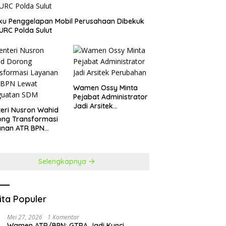
aku Penggelapan Mobil Perusahaan Dibekuk
URC Polda Sulut
Wamen Ossy Minta
Pejabat Administrator
Jadi Arsitek
teri Nusron Wahid
Perubahan
ong Transformasi
anan ATR BPN
at Penguatan SDM
Selengkapnya
ita Populer
Mei 27, 2026
1 Komentar
Wamen ATR/BPN: GTRA Jadi Kunci