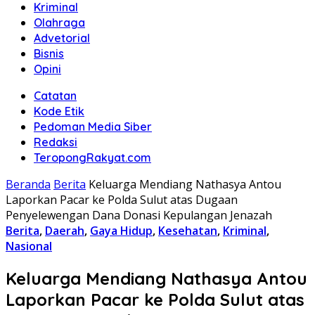
Kriminal
Olahraga
Advetorial
Bisnis
Opini
Catatan
Kode Etik
Pedoman Media Siber
Redaksi
TeropongRakyat.com
Beranda
Berita
Keluarga Mendiang Nathasya Antou
Laporkan Pacar ke Polda Sulut atas Dugaan
Penyelewengan Dana Donasi Kepulangan Jenazah
Berita
,
Daerah
,
Gaya Hidup
,
Kesehatan
,
Kriminal
,
Nasional
Keluarga Mendiang Nathasya Antou
Laporkan Pacar ke Polda Sulut atas