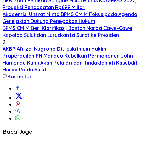
DPRD dan Pemkab Sangihe Mulai Bahas KUA-PPAS 2027,
Proyeksi Pendapatan Rp699 Miliar
Akademisi Unsrat Minta BPMS GMIM Fokus pada Agenda
Gereja dan Dukung Penegakan Hukum
BPMS GMIM Beri Klarifikasi, Bantah Narasi Cawe-Cawe
Kapolda Sulut dan Luruskan Isi Surat ke Presiden
0
AKBP Afrizal Nugroho
Ditreskrimum
Hakim
Praperadilan PN Manado
Kabulkan Permohonan John
Hamenda
Kami Akan Pelajari dan Tindaklanjuti
Kasubdit
Harda
Polda Sulut
Komentar
Baca Juga