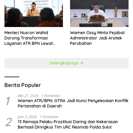
​Menteri Nusron Wahid
Wamen Ossy Minta Pejabat
Dorong Transformasi
Administrator Jadi Arsitek
Layanan ATR BPN Lewat
Perubahan
Penguatan SDM
Selengkapnya
Berita Populer
1
Mei 27, 2026
1 Komentar
Wamen ATR/BPN: GTRA Jadi Kunci Penyelesaian Konflik
Pertanahan di Daerah
2
Juni 3, 2026
1 Komentar
13 Remaja Pelaku Prostitusi Daring dan Kekerasan
Berhasil Diringkus Tim URC Resmob Polda Sulut