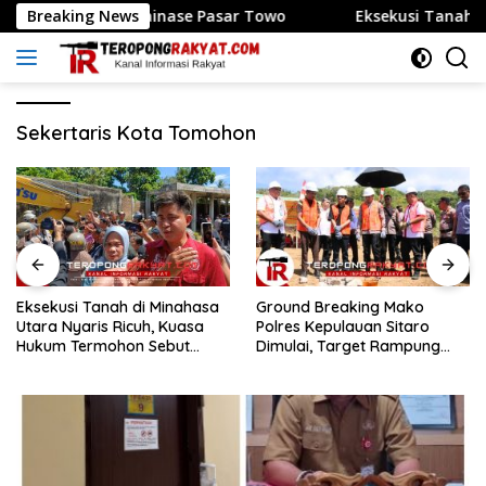
Langsung
rbaikan Drainase Pasar Towo
Breaking News
Eksekusi Tanah di Minah
ke
konten
Sekertaris Kota Tomohon
Eksekusi Tanah di Minahasa
Ground Breaking Mako
Utara Nyaris Ricuh, Kuasa
Polres Kepulauan Sitaro
Hukum Termohon Sebut
Dimulai, Target Rampung
Cacat Hukum!
Akhir Desember 2026