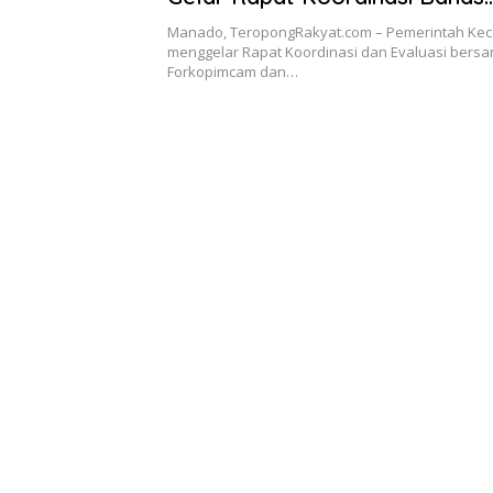
Kamtibmas dan Stunting
Manado, TeropongRakyat.com – Pemerintah Ke
menggelar Rapat Koordinasi dan Evaluasi bers
Forkopimcam dan…