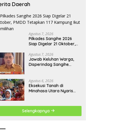
erita Daerah
Agustus 7, 2026
Pilkades Sangihe 2026
Siap Digelar 21 Oktober,
PMDD Tetapkan 117
Kampung Ikut Pemilihan
Agustus 7, 2026
Jawab Keluhan Warga,
Disperindag Sangihe
Dorong Perbaikan
Drainase Pasar Towo
Agustus 6, 2026
Eksekusi Tanah di
Minahasa Utara Nyaris
Ricuh, Kuasa Hukum
Termohon Sebut Cacat
Hukum!
Selengkapnya