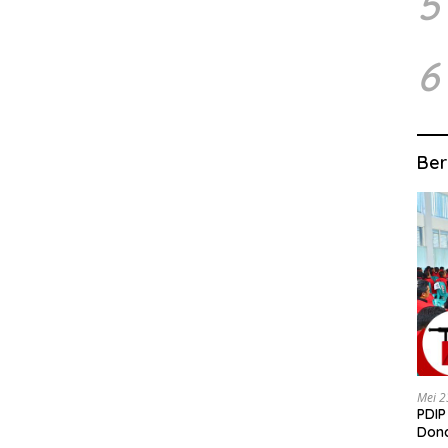
5
6
Ber
Mei 2
PDIP
Dond