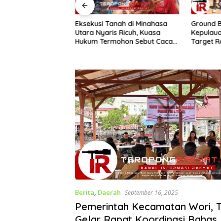
usi Tanah di Minahasa
Ground Breaking Mako Polres
​
 Nyaris Ricuh, Kuasa
Kepulauan Sitaro Dimulai,
J
m Termohon Sebut Cacat
Target Rampung Akhir
P
m!
Desember 2026
Berita
,
Daerah
September 16, 2025
Pemerintah Kecamatan Wori, T
Gelar Rapat Koordinasi Bahas