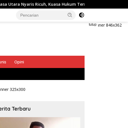
ris Ricuh, Kuasa Hukum Termohon Sebut Cacat Hukum!
tutup
snis
Opini
erita Terbaru