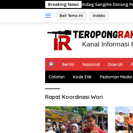
Langsung
b Keluhan Warga, Disperindag Sangihe Dorong Perbaikan Drain
Breaking News
ke
konten
Beli Tema Ini
Indeks
H
Berita
Nasional
Daerah
P
o
m
Catatan
Kode Etik
Pedoman Media 
e
Rapat Koordinasi Wori