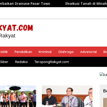
ase Pasar Towo
Eksekusi Tanah di Minahasa Utara Nya
olitik
Pendidikan
Kriminal
Olahraga
Advetorial
Bi
Siber
Redaksi
TeropongRakyat.com
B