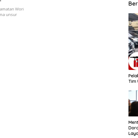
Ber
camatan Wori
ama unsur
​Pel
Tim 
​Men
Dor
Lay