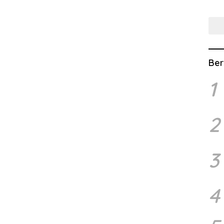
Lew
Ber
1
2
3
4