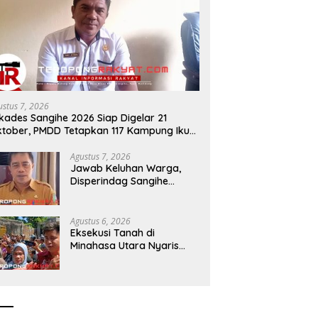
DPRD dan Pemkab Sangihe
Akademisi Unsrat Minta BPMS
Mulai Bahas KUA-PPAS 2027,
GMIM Fokus pada Agenda
Proyeksi Pendapatan Rp699
Gereja dan Dukung Penegaka
Miliar
Hukum
ustus 7, 2026
lkades Sangihe 2026 Siap Digelar 21
tober, PMDD Tetapkan 117 Kampung Ikut
milihan
Agustus 7, 2026
Jawab Keluhan Warga,
Disperindag Sangihe
Dorong Perbaikan
Drainase Pasar Towo
Agustus 6, 2026
Eksekusi Tanah di
Minahasa Utara Nyaris
Ricuh, Kuasa Hukum
Termohon Sebut Cacat
Hukum!