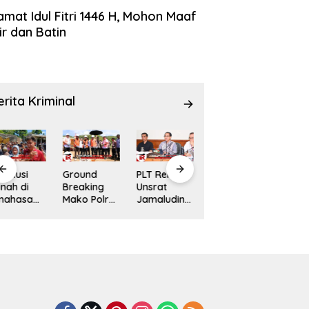
amat Idul Fitri 1446 H, Mohon Maaf
ir dan Batin
erita Kriminal
Ground
​PLT Rektor
Jawab
Pilkades
Breaking
Unsrat
Keluhan
Sangihe
Mako Polres
Jamaludin
Warga,
2026 Siap
Kepulauan
Jompa
Disperindag
Digelar 21
Sitaro
Terbitkan 7
Sangihe
Oktober,
Dimulai,
Arahan
Dorong
PMDD
Target
Penting
Perbaikan
Tetapkan
Rampung
untuk
Drainase
117
Akhir
Kampus
Pasar Towo
Kampung
Desember
Ikut
2026
Pemilihan