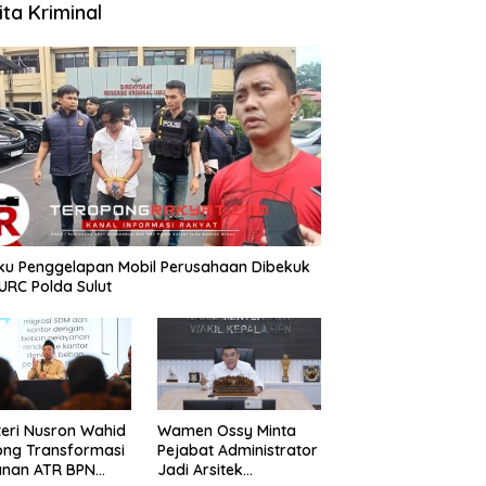
ita Kriminal
aku Penggelapan Mobil Perusahaan Dibekuk
URC Polda Sulut
teri Nusron Wahid
Wamen Ossy Minta
ong Transformasi
Pejabat Administrator
anan ATR BPN
Jadi Arsitek