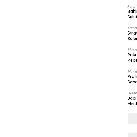
April
Bahl
Sulu
Maret
Stra
Solu
Maret
Paka
Kepe
Maret
Prof
Sang
Desem
Jadi
Ment
Meng