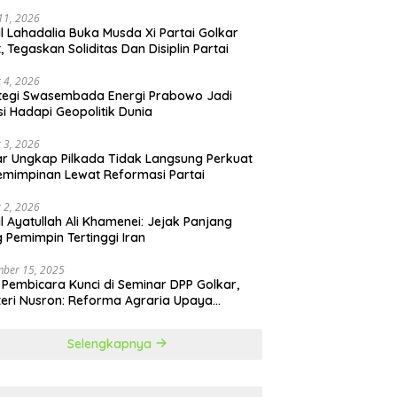
 11, 2026
il Lahadalia Buka Musda Xi Partai Golkar
t, Tegaskan Soliditas Dan Disiplin Partai
 4, 2026
tegi Swasembada Energi Prabowo Jadi
si Hadapi Geopolitik Dunia
 3, 2026
r Ungkap Pilkada Tidak Langsung Perkuat
mimpinan Lewat Reformasi Partai
 2, 2026
il Ayatullah Ali Khamenei: Jejak Panjang
 Pemimpin Tertinggi Iran
ber 15, 2025
 Pembicara Kunci di Seminar DPP Golkar,
eri Nusron: Reforma Agraria Upaya
urangi Kemiskinan
Selengkapnya