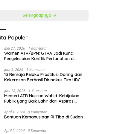
at Penguatan SDM
Perubahan
Selengkapnya
ita Populer
Mei 27, 2026
1 Komentar
Wamen ATR/BPN: GTRA Jadi Kunci
Penyelesaian Konflik Pertanahan di
Daerah
Juni 3, 2026
1 Komentar
13 Remaja Pelaku Prostitusi Daring dan
Kekerasan Berhasil Diringkus Tim URC
Resmob Polda Sulut
Juni 18, 2026
1 Komentar
Menteri ATR Nusron Wahid: Kebijakan
Publik yang Baik Lahir dari Aspirasi
Masyarakat
April 4, 2024
0 Komentar
Bantuan Kemanusiaan RI Tiba di Sudan
April 5, 2024
0 Komentar