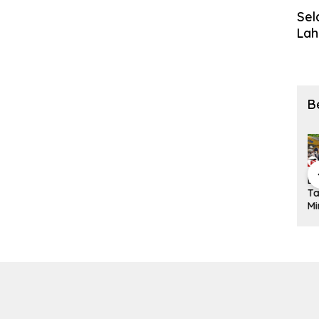
Sel
Lah
B
​PLT Rektor
Jawab
Eksekusi
Pilkades
Unsrat
Keluhan
Tanah di
Sangihe
res
Jamaludin
Warga,
Minahasa
2026 Siap
n
Jompa
Disperindag
Utara
Digelar 21
Terbitkan 7
Sangihe
Nyaris
Oktober,
Arahan
Dorong
Ricuh,
PMDD
Penting
Perbaikan
Kuasa
Tetapkan
untuk
Drainase
Hukum
117
Kampus
Pasar Towo
Termohon
Kampung
r
Sebut Cacat
Ikut
Hukum!
Pemilihan