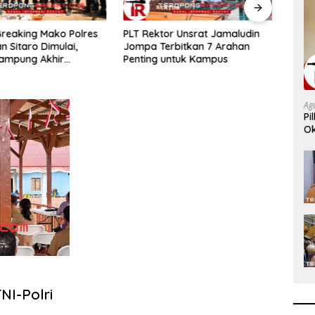
PLT Rektor Unsrat Jamaludin
Ditreskrimum Polda Sulut
ompa Terbitkan 7 Arahan
Luncurkan Teknologi Face
enting untuk Kampus
Recognition Perkuat
Penyelidikan dan Pengamanan,
Siap Uji Coba di TIFF Tomohon
Ag
2026
Pi
Ok
Pe
NI-Polri