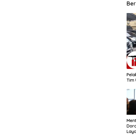
Ber
​Pel
Tim 
​Men
Dor
Lay