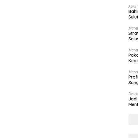
April
Bahl
Sulu
Maret
Stra
Solu
Maret
Paka
Kepe
Maret
Prof
Sang
Desem
Jadi
Ment
Meng