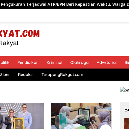
rjadwal ATR/BPN Beri Kepastian Waktu, Warga Demak Tak Per
olitik
Pendidikan
Kriminal
Olahraga
Advetorial
Bi
Siber
Redaksi
TeropongRakyat.com
B