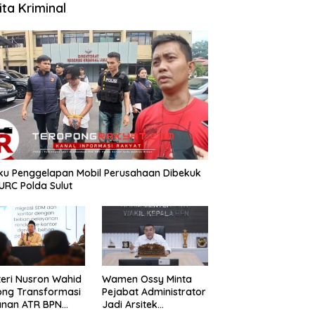
ita Kriminal
aku Penggelapan Mobil Perusahaan Dibekuk
URC Polda Sulut
teri Nusron Wahid
Wamen Ossy Minta
ong Transformasi
Pejabat Administrator
anan ATR BPN
Jadi Arsitek