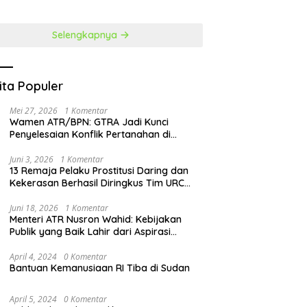
at Penguatan SDM
Perubahan
Selengkapnya
ita Populer
Mei 27, 2026
1 Komentar
Wamen ATR/BPN: GTRA Jadi Kunci
Penyelesaian Konflik Pertanahan di
Daerah
Juni 3, 2026
1 Komentar
13 Remaja Pelaku Prostitusi Daring dan
Kekerasan Berhasil Diringkus Tim URC
Resmob Polda Sulut
Juni 18, 2026
1 Komentar
Menteri ATR Nusron Wahid: Kebijakan
Publik yang Baik Lahir dari Aspirasi
Masyarakat
April 4, 2024
0 Komentar
Bantuan Kemanusiaan RI Tiba di Sudan
April 5, 2024
0 Komentar