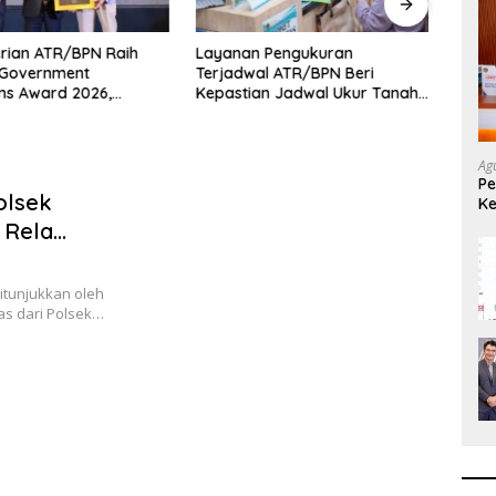
rian ATR/BPN Raih
Layanan Pengukuran
Mente
 Government
Terjadwal ATR/BPN Beri
BPN 
ons Award 2026,
Kepastian Jadwal Ukur Tanah
Masy
si Publik Kembali
bagi Masyarakat
Ag
Pe
olsek
Ke
L
 Rela
ntuk
itunjukkan oleh
s dari Polsek…