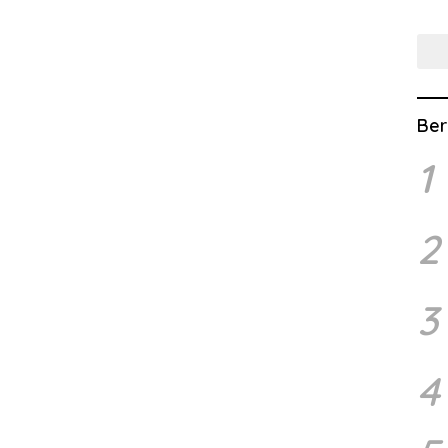
Lew
Ber
1
2
3
4