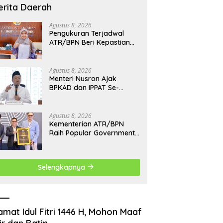
erita Daerah
Agustus 8, 2026
Pengukuran Terjadwal
ATR/BPN Beri Kepastian
Waktu, Warga Demak Tak
Perlu Lama Menunggu
Agustus 8, 2026
Menteri Nusron Ajak
BPKAD dan IPPAT Se-
Jateng Perkuat Sinergi
Layanan Pertanahan
Agustus 8, 2026
Kementerian ATR/BPN
Raih Popular Government
Institutions Award 2026,
Komunikasi Publik Kembali
Diakui
Selengkapnya
amat Idul Fitri 1446 H, Mohon Maaf