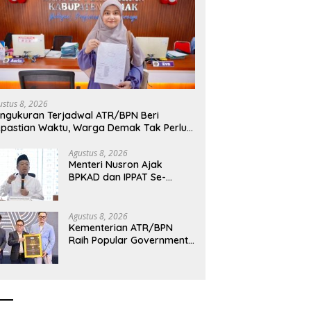
ri Nusron Minta Kanwil
Menteri Nusron Minta
C
NTT Utamakan Perspektif
Dukungan Pemda se-NTT
K
arakat dalam Pelayanan
Wujudkan Transformasi
R
Layanan Pertanahan
d
ustus 8, 2026
ngukuran Terjadwal ATR/BPN Beri
pastian Waktu, Warga Demak Tak Perlu
ama Menunggu
Agustus 8, 2026
Menteri Nusron Ajak
BPKAD dan IPPAT Se-
Jateng Perkuat Sinergi
Layanan Pertanahan
Agustus 8, 2026
Kementerian ATR/BPN
Raih Popular Government
Institutions Award 2026,
Komunikasi Publik Kembali
Diakui