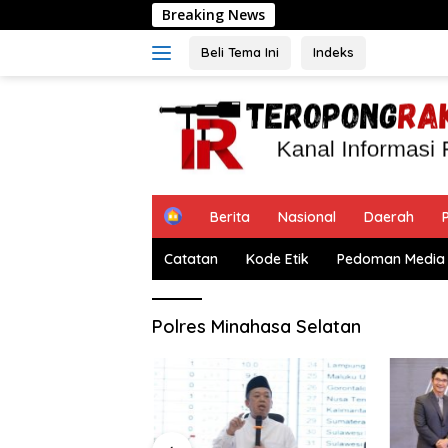
Langsung
Breaking News
Pengukuran Te
ke
konten
Beli Tema Ini
Indeks
H
Berita
Nasional
Daerah
P
o
m
Catatan
Kode Etik
Pedoman Media 
e
Polres Minahasa Selatan