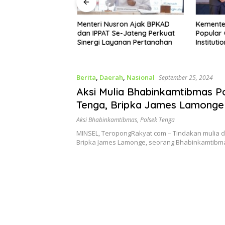
Menteri Nusron Ajak BPKAD
Kemente
Terjadwal
dan IPPAT Se-Jateng Perkuat
Popular
i Kepastian
Sinergi Layanan Pertanahan
Instituti
ga Demak Tak
Komunika
 Menunggu
Diakui
Berita
,
Daerah
,
Nasional
September 25, 2024
Aksi Mulia Bhabinkamtibmas P
Tenga, Bripka James Lamonge
Sumbangkan Rumah Pribadi U
Aksi Bhabinkamtibmas
,
Polsek Tenga
Korban Kebakaran di Minsel
MINSEL, TeropongRakyat com – Tindakan mulia d
Bripka James Lamonge, seorang Bhabinkamtibma