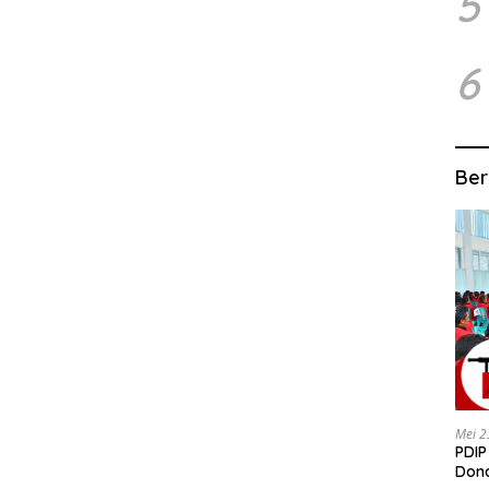
5
6
Ber
Mei 2
PDIP
Dond