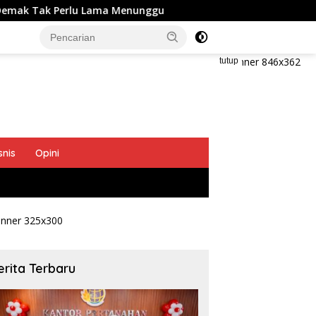
lu Lama Menunggu
Menteri Nusron Ajak BPKAD dan IPPA
tutup
snis
Opini
erita Terbaru