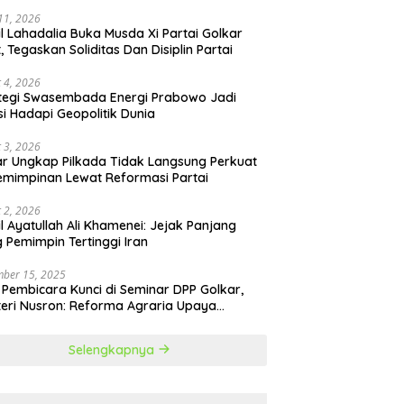
 11, 2026
il Lahadalia Buka Musda Xi Partai Golkar
t, Tegaskan Soliditas Dan Disiplin Partai
 4, 2026
tegi Swasembada Energi Prabowo Jadi
si Hadapi Geopolitik Dunia
 3, 2026
r Ungkap Pilkada Tidak Langsung Perkuat
mimpinan Lewat Reformasi Partai
 2, 2026
il Ayatullah Ali Khamenei: Jejak Panjang
 Pemimpin Tertinggi Iran
ber 15, 2025
 Pembicara Kunci di Seminar DPP Golkar,
eri Nusron: Reforma Agraria Upaya
urangi Kemiskinan
Selengkapnya