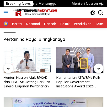
Langsung
ak Perlu Lama Menunggu
Breaking News
Menteri Nusron Ajak BPKAD da
ke
konten
Home
Berita
Nasional
Daerah
Politik
Pendidikan
Krimin
Pertamina Royal Biringkanaya
Menteri Nusron Ajak BPKAD
Kementerian ATR/BPN Raih
dan IPPAT Se-Jateng Perkuat
Popular Government
Sinergi Layanan Pertanahan
Institutions Award 2026,
Komunikasi Publik Kembali
Diakui