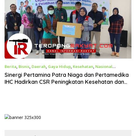
Berita
,
Bisnis
,
Daerah
,
Gaya Hidup
,
Kesehatan
,
Nasional
September 11, 2025
Sinergi Pertamina Patra Niaga dan Pertamedika
IHC Hadirkan CSR Peningkatan Kesehatan dan
Posyandu Hijau di Kota Makassar