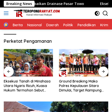
Langsung
he Dorong Perbaikan Drainase Pasar Towo
Breaking News
Eksekusi Ta
ke
konten
Home
Berita
Nasional
Daerah
Politik
Pendidikan
Krimin
Perketat Pengamanan
Eksekusi Tanah di Minahasa
Ground Breaking Mako
Utara Nyaris Ricuh, Kuasa
Polres Kepulauan Sitaro
Hukum Termohon Sebut
Dimulai, Target Rampung
Cacat Hukum!
Akhir Desember 2026