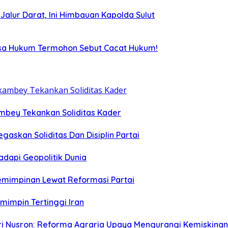
i Jalur Darat, Ini Himbauan Kapolda Sulut
uasa Hukum Termohon Sebut Cacat Hukum!
ambey Tekankan Soliditas Kader
egaskan Soliditas Dan Disiplin Partai
dapi Geopolitik Dunia
emimpinan Lewat Reformasi Partai
emimpin Tertinggi Iran
eri Nusron: Reforma Agraria Upaya Mengurangi Kemiskinan