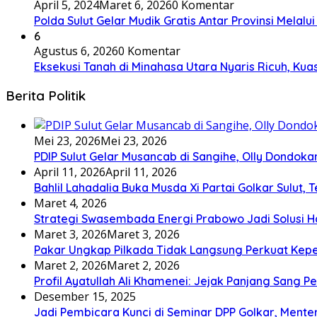
April 5, 2024
Maret 6, 2026
0 Komentar
Polda Sulut Gelar Mudik Gratis Antar Provinsi Melalu
6
Agustus 6, 2026
0 Komentar
Eksekusi Tanah di Minahasa Utara Nyaris Ricuh, K
Berita Politik
Mei 23, 2026
Mei 23, 2026
PDIP Sulut Gelar Musancab di Sangihe, Olly Dondok
April 11, 2026
April 11, 2026
Bahlil Lahadalia Buka Musda Xi Partai Golkar Sulut, T
Maret 4, 2026
Strategi Swasembada Energi Prabowo Jadi Solusi Ha
Maret 3, 2026
Maret 3, 2026
Pakar Ungkap Pilkada Tidak Langsung Perkuat Kep
Maret 2, 2026
Maret 2, 2026
Profil Ayatullah Ali Khamenei: Jejak Panjang Sang P
Desember 15, 2025
Jadi Pembicara Kunci di Seminar DPP Golkar, Ment