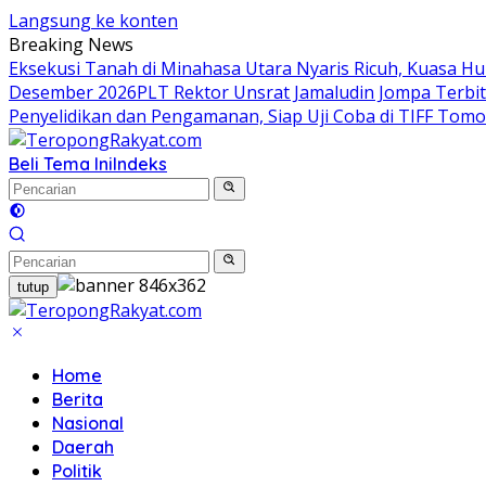
Langsung ke konten
Breaking News
Eksekusi Tanah di Minahasa Utara Nyaris Ricuh, Kuasa 
Desember 2026
​PLT Rektor Unsrat Jamaludin Jompa Terb
Penyelidikan dan Pengamanan, Siap Uji Coba di TIFF Tom
Beli Tema Ini
Indeks
tutup
Home
Berita
Nasional
Daerah
Politik