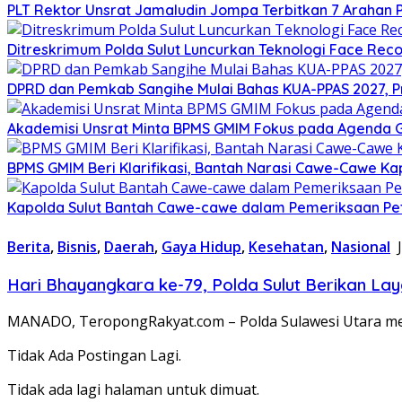
​PLT Rektor Unsrat Jamaludin Jompa Terbitkan 7 Arahan
Ditreskrimum Polda Sulut Luncurkan Teknologi Face Reco
DPRD dan Pemkab Sangihe Mulai Bahas KUA-PPAS 2027, P
Akademisi Unsrat Minta BPMS GMIM Fokus pada Agenda
BPMS GMIM Beri Klarifikasi, Bantah Narasi Cawe-Cawe Kap
Kapolda Sulut Bantah Cawe-cawe dalam Pemeriksaan Pe
Berita
,
Bisnis
,
Daerah
,
Gaya Hidup
,
Kesehatan
,
Nasional
Hari Bhayangkara ke-79, Polda Sulut Berikan La
MANADO, TeropongRakyat.com – Polda Sulawesi Utara men
Tidak Ada Postingan Lagi.
Tidak ada lagi halaman untuk dimuat.