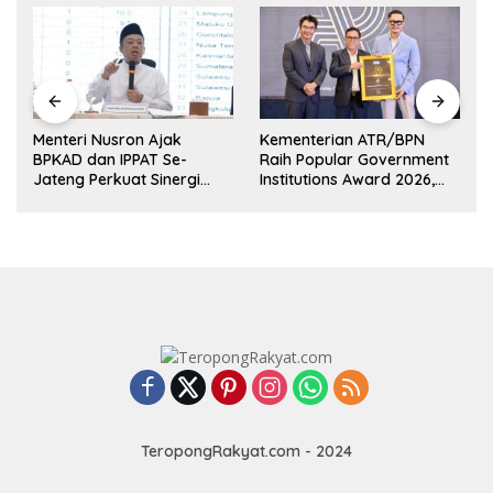
Menteri Nusron Ajak
Kementerian ATR/BPN
BPKAD dan IPPAT Se-
Raih Popular Government
Jateng Perkuat Sinergi
Institutions Award 2026,
k
Layanan Pertanahan
Komunikasi Publik Kembali
Diakui
TeropongRakyat.com - 2024