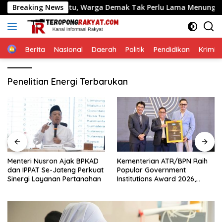
Langsung
Kepastian Waktu, Warga Demak Tak Perlu Lama Menunggu
Breaking News
ke
konten
Home
Berita
Nasional
Daerah
Politik
Pendidikan
Krimin
Penelitian Energi Terbarukan
Menteri Nusron Ajak BPKAD
Kementerian ATR/BPN Raih
dan IPPAT Se-Jateng Perkuat
Popular Government
Sinergi Layanan Pertanahan
Institutions Award 2026,
Komunikasi Publik Kembali
Diakui