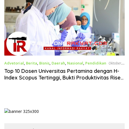
Advetorial
,
Berita
,
Bisnis
,
Daerah
,
Nasional
,
Pendidikan
Oktober
6, 2025
Top 10 Dosen Universitas Pertamina dengan H-
Index Scopus Tertinggi, Bukti Produktivitas Riset
Kelas Dunia