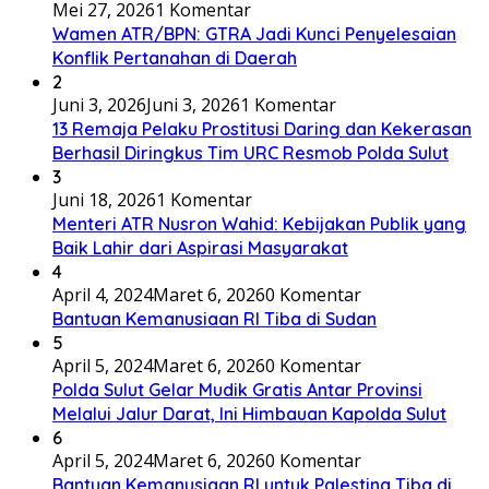
Mei 27, 2026
1 Komentar
Wamen ATR/BPN: GTRA Jadi Kunci Penyelesaian
Konflik Pertanahan di Daerah
2
Juni 3, 2026
Juni 3, 2026
1 Komentar
13 Remaja Pelaku Prostitusi Daring dan Kekerasan
Berhasil Diringkus Tim URC Resmob Polda Sulut
3
Juni 18, 2026
1 Komentar
Menteri ATR Nusron Wahid: Kebijakan Publik yang
Baik Lahir dari Aspirasi Masyarakat
4
April 4, 2024
Maret 6, 2026
0 Komentar
Bantuan Kemanusiaan RI Tiba di Sudan
5
April 5, 2024
Maret 6, 2026
0 Komentar
Polda Sulut Gelar Mudik Gratis Antar Provinsi
Melalui Jalur Darat, Ini Himbauan Kapolda Sulut
6
April 5, 2024
Maret 6, 2026
0 Komentar
Bantuan Kemanusiaan RI untuk Palestina Tiba di