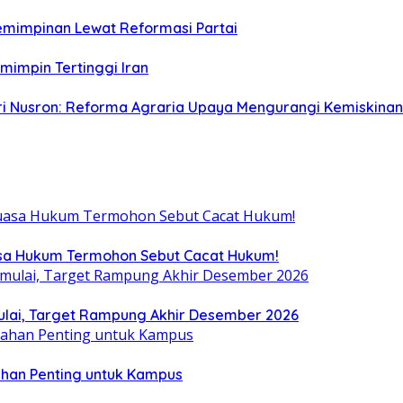
emimpinan Lewat Reformasi Partai
emimpin Tertinggi Iran
eri Nusron: Reforma Agraria Upaya Mengurangi Kemiskinan
uasa Hukum Termohon Sebut Cacat Hukum!
ulai, Target Rampung Akhir Desember 2026
ahan Penting untuk Kampus