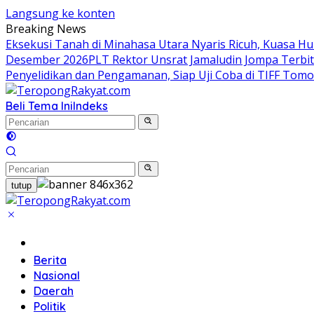
Langsung ke konten
Breaking News
Eksekusi Tanah di Minahasa Utara Nyaris Ricuh, Kuasa 
Desember 2026
​PLT Rektor Unsrat Jamaludin Jompa Terb
Penyelidikan dan Pengamanan, Siap Uji Coba di TIFF Tom
Beli Tema Ini
Indeks
tutup
Home
Berita
Nasional
Daerah
Politik