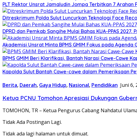
​PLT Rektor Unsrat Jamaludin Jompa Terbitkan 7 Arahan
Ditreskrimum Polda Sulut Luncurkan Teknologi Face Reco
DPRD dan Pemkab Sangihe Mulai Bahas KUA-PPAS 2027, P
Akademisi Unsrat Minta BPMS GMIM Fokus pada Agenda
BPMS GMIM Beri Klarifikasi, Bantah Narasi Cawe-Cawe Kap
Kapolda Sulut Bantah Cawe-cawe dalam Pemeriksaan Pe
Berita
,
Daerah
,
Gaya Hidup
,
Nasional
,
Pendidikan
Juni 6,
Ketua PCNU Tomohon Apresiasi Dukungan Gubernu
TOMOHON, TR – Ketua Pengurus Cabang Nahdatul Ulama
Tidak Ada Postingan Lagi.
Tidak ada lagi halaman untuk dimuat.