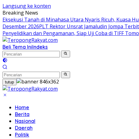
Langsung ke konten
Breaking News
Eksekusi Tanah di Minahasa Utara Nyaris Ricuh, Kuasa 
Desember 2026
​PLT Rektor Unsrat Jamaludin Jompa Terb
Penyelidikan dan Pengamanan, Siap Uji Coba di TIFF Tom
Beli Tema Ini
Indeks
tutup
Home
Berita
Nasional
Daerah
Politik