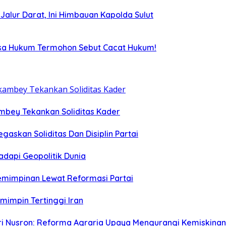
i Jalur Darat, Ini Himbauan Kapolda Sulut
uasa Hukum Termohon Sebut Cacat Hukum!
ambey Tekankan Soliditas Kader
egaskan Soliditas Dan Disiplin Partai
dapi Geopolitik Dunia
emimpinan Lewat Reformasi Partai
emimpin Tertinggi Iran
eri Nusron: Reforma Agraria Upaya Mengurangi Kemiskinan