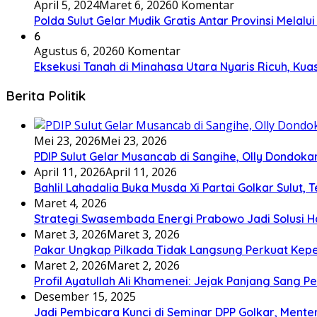
April 5, 2024
Maret 6, 2026
0 Komentar
Polda Sulut Gelar Mudik Gratis Antar Provinsi Melalu
6
Agustus 6, 2026
0 Komentar
Eksekusi Tanah di Minahasa Utara Nyaris Ricuh, K
Berita Politik
Mei 23, 2026
Mei 23, 2026
PDIP Sulut Gelar Musancab di Sangihe, Olly Dondok
April 11, 2026
April 11, 2026
Bahlil Lahadalia Buka Musda Xi Partai Golkar Sulut, T
Maret 4, 2026
Strategi Swasembada Energi Prabowo Jadi Solusi Ha
Maret 3, 2026
Maret 3, 2026
Pakar Ungkap Pilkada Tidak Langsung Perkuat Kep
Maret 2, 2026
Maret 2, 2026
Profil Ayatullah Ali Khamenei: Jejak Panjang Sang P
Desember 15, 2025
Jadi Pembicara Kunci di Seminar DPP Golkar, Ment