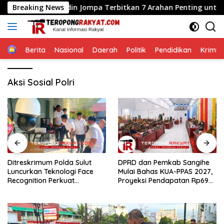
Langsung
rat Jamaludin Jompa Terbitkan 7 Arahan Penting untuk Kampus
Breaking News
ke
konten
Home
Berita
Nasional
Daerah
Politik
Pendidikan
Krimin
Aksi Sosial Polri
Ditreskrimum Polda Sulut
DPRD dan Pemkab Sangihe
Luncurkan Teknologi Face
Mulai Bahas KUA-PPAS 2027,
Recognition Perkuat
Proyeksi Pendapatan Rp699
Penyelidikan dan
Miliar
Pengamanan, Siap Uji Coba
di TIFF Tomohon 2026