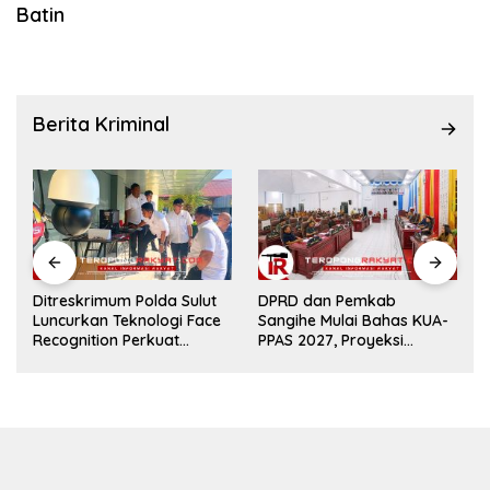
Batin
Berita Kriminal
Ditreskrimum Polda Sulut
DPRD dan Pemkab
Luncurkan Teknologi Face
Sangihe Mulai Bahas KUA-
g
Recognition Perkuat
PPAS 2027, Proyeksi
Penyelidikan dan
Pendapatan Rp699 Miliar
Pengamanan, Siap Uji
Coba di TIFF Tomohon
2026