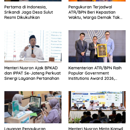
Pertama di Indonesia,
Pengukuran Terjadwal
Srikandi Jaga Desa Sulut
ATR/BPN Beri Kepastian
Resmi Dikukuhkan
Waktu, Warga Demak Tak
Perlu Lama Menunggu
Menteri Nusron Ajak BPKAD
Kementerian ATR/BPN Raih
dan IPPAT Se-Jateng Perkuat
Popular Government
Sinergi Layanan Pertanahan
Institutions Award 2026,
Komunikasi Publik Kembali
Diakui
Layanan Pengukuran
Menteri Nusron Minta Kanwil