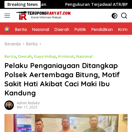
Langsung
ikukuhkan
Breaking News
Pengukuran Terjadwal ATR/BPN Beri Kepast
ke
konten
Home
Berita
Nasional
Daerah
Politik
Pendidikan
Krimin
Beranda
Berita
Berita
,
Daerah
,
Gaya Hidup
,
Kriminal
,
Nasional
Pelaku Penganiayaan Ditangkap
Polsek Aertembaga Bitung, Motif
Sakit Hati Akibat Caci Maki Ibu
Kandung
Admin Redaksi
Mei 17, 2025