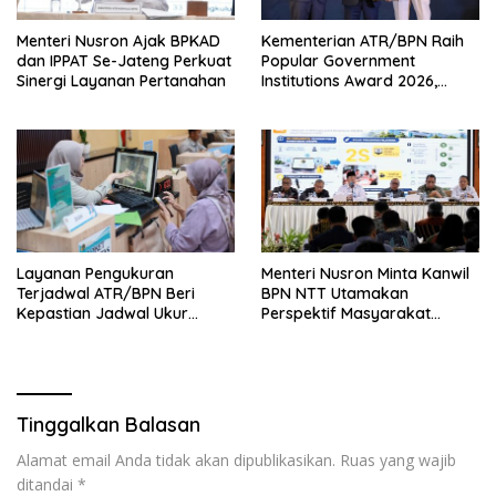
Menteri Nusron Ajak BPKAD
Kementerian ATR/BPN Raih
dan IPPAT Se-Jateng Perkuat
Popular Government
Sinergi Layanan Pertanahan
Institutions Award 2026,
Komunikasi Publik Kembali
Diakui
Layanan Pengukuran
Menteri Nusron Minta Kanwil
Terjadwal ATR/BPN Beri
BPN NTT Utamakan
Kepastian Jadwal Ukur
Perspektif Masyarakat
Tanah bagi Masyarakat
dalam Pelayanan
Tinggalkan Balasan
Alamat email Anda tidak akan dipublikasikan.
Ruas yang wajib
ditandai
*