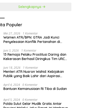
Selengkapnya
ita Populer
Mei 27, 2026
1 Komentar
Wamen ATR/BPN: GTRA Jadi Kunci
Penyelesaian Konflik Pertanahan di
Daerah
Juni 3, 2026
1 Komentar
13 Remaja Pelaku Prostitusi Daring dan
Kekerasan Berhasil Diringkus Tim URC
Resmob Polda Sulut
Juni 18, 2026
1 Komentar
Menteri ATR Nusron Wahid: Kebijakan
Publik yang Baik Lahir dari Aspirasi
Masyarakat
April 4, 2024
0 Komentar
Bantuan Kemanusiaan RI Tiba di Sudan
April 5, 2024
0 Komentar
Polda Sulut Gelar Mudik Gratis Antar