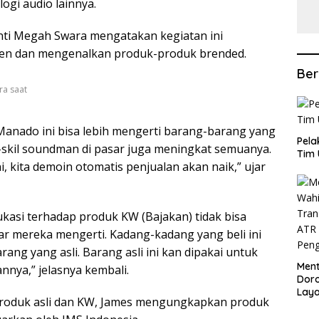
gi audio lainnya.
 Inti Megah Swara mengatakan kegiatan ini
en dan mengenalkan produk-produk brended.
Ber
ra saat
 Manado ini bisa lebih mengerti barang-barang yang
​Pel
l-skil soundman di pasar juga meningkat semuanya.
Tim 
, kita demoin otomatis penjualan akan naik,” ujar
ukasi terhadap produk KW (Bajakan) tidak bisa
biar mereka mengerti. Kadang-kadang yang beli ini
rang yang asli. Barang asli ini kan dipakai untuk
​Men
annya,” jelasnya kembali.
Dor
Lay
produk asli dan KW, James mengungkapkan produk
Lew