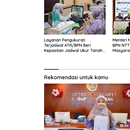
Layanan Pengukuran
Menteri 
Terjadwal ATR/BPN Beri
BPN NTT
Kepastian Jadwal Ukur Tanah
Masyara
Pengukuran
Menteri
bagi Masyarakat
Terjadwal
Nusron Ajak
ATR/BPN
BPKAD dan
Beri
IPPAT Se-
Kepastian
Jateng
Rekomendasi untuk kamu
Waktu,
Perkuat
Warga
Sinergi
Demak Tak
Layanan
Perlu Lama
Pertanahan
Menunggu