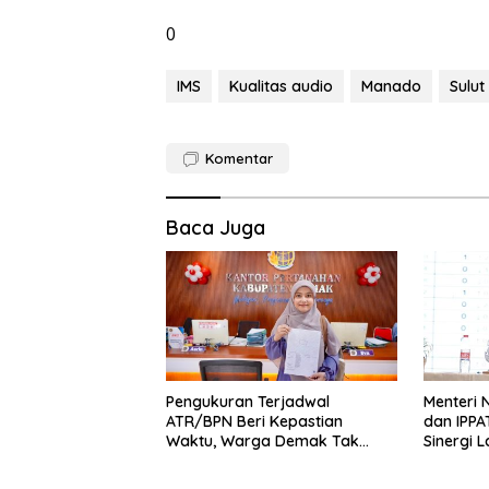
0
IMS
Kualitas audio
Manado
Sulut
Komentar
Baca Juga
Pengukuran Terjadwal
Menteri 
ATR/BPN Beri Kepastian
dan IPPA
Waktu, Warga Demak Tak
Sinergi 
Perlu Lama Menunggu