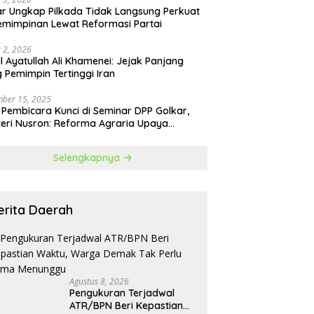
r Ungkap Pilkada Tidak Langsung Perkuat
mimpinan Lewat Reformasi Partai
 2, 2026
il Ayatullah Ali Khamenei: Jejak Panjang
 Pemimpin Tertinggi Iran
ber 15, 2025
 Pembicara Kunci di Seminar DPP Golkar,
eri Nusron: Reforma Agraria Upaya
urangi Kemiskinan
Selengkapnya
erita Daerah
Agustus 8, 2026
Pengukuran Terjadwal
ATR/BPN Beri Kepastian