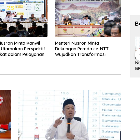
B
Nusron Minta Kanwil
Menteri Nusron Minta
 Utamakan Perspektif
Dukungan Pemda se-NTT
kat dalam Pelayanan
Wujudkan Transformasi
Kementeria
Layanan
Menteri
Pengukuran
Me
Layanan Pertanahan
n ATR/BPN
Pengukuran
Nusron
Terjadwal
Nu
Raih
Terjadwal
Minta
ATR/BPN
B
Popular
ATR/BPN
Kanwil BPN
Beri
IP
Governmen
Beri
NTT
Kepastian
Ja
t Institutions
Kepastian
Utamakan
Waktu,
Pe
Award
Jadwal
Perspektif
Warga
Si
2026,
Ukur Tanah
Masyarakat
Demak Tak
L
Komunikasi
bagi
dalam
Perlu Lama
Pe
Publik
Masyarakat
Pelayanan
Menunggu
Kembali
Diakui