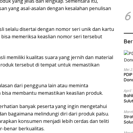
roduk yang jelas dan lengkap. Sementara itu,
asan yang asal-asalan dengan kesalahan penulisan
6
li selalu disertai dengan nomor seri unik dan kartu
 bisa memeriksa keaslian nomor seri tersebut
Ber
sli memiliki kualitas suara yang jernih dan material
produk tersebut di tempat untuk memastikan
Mei 2
PDIP
Dond
lasan dari pengguna lain atau meminta
April
a bisa membantu memastikan keaslian produk.
Bahl
Sulu
erhatian banyak peserta yang ingin mengetahui
Maret
dan bagaimana melindungi diri dari produk palsu.
Stra
arapkan konsumen menjadi lebih cerdas dan teliti
Solu
-benar berkualitas.
Maret