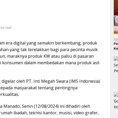
sia saat
Ag
am era digital yang semakin berkembang, produk
Pe
Ke
uhan yang tak terelakkan bagi para pecinta musik
L
amun, maraknya produk KW atau palsu di pasaran
gi konsumen dalam membedakan mana produk asli
digelar oleh PT. Inti Megah Swara (IMS Indonesia)
kepada masyarakat tentang pentingnya
kualitas.
 Manado, Senin (12/08/2024) ini dihadiri oleh
rumah ibadah, teknisi kantor, musisi, video grafer,