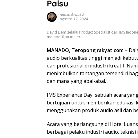
Palsu
Admin Redaksi
Agustus 12, 2024
David Liem selaku Product Specialist dari IMS Indone
memberikan materi.
MANADO, Teropong rakyat.com
– Dal
audio berkualitas tinggi menjadi kebut
dan profesional di industri kreatif. N
menimbulkan tantangan tersendiri ba
dan mana yang abal-abal.
IMS Experience Day, sebuah acara yang 
bertujuan untuk memberikan edukasi 
menggunakan produk audio asli dan ber
Acara yang berlangsung di Hotel Luansa
berbagai pelaku industri audio, teknisi 