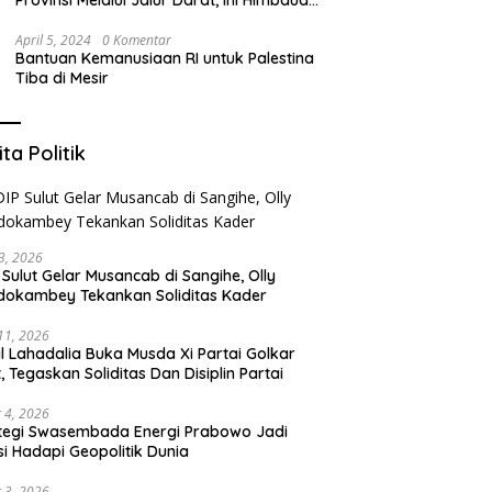
Provinsi Melalui Jalur Darat, Ini Himbauan
Kapolda Sulut
April 5, 2024
0 Komentar
Bantuan Kemanusiaan RI untuk Palestina
Tiba di Mesir
ita Politik
3, 2026
 Sulut Gelar Musancab di Sangihe, Olly
okambey Tekankan Soliditas Kader
 11, 2026
il Lahadalia Buka Musda Xi Partai Golkar
t, Tegaskan Soliditas Dan Disiplin Partai
 4, 2026
tegi Swasembada Energi Prabowo Jadi
si Hadapi Geopolitik Dunia
 3, 2026