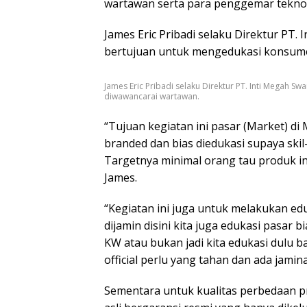
wartawan serta para penggemar teknolo
James Eric Pribadi selaku Direktur PT.
bertujuan untuk mengedukasi konsum
James Eric Pribadi selaku Direktur PT. Inti Megah Swa
diwawancarai wartawan.
“Tujuan kegiatan ini pasar (Market) di
branded dan bias diedukasi supaya ski
Targetnya minimal orang tau produk ini
James.
“Kegiatan ini juga untuk melakukan ed
dijamin disini kita juga edukasi pasar 
KW atau bukan jadi kita edukasi dulu ba
official perlu yang tahan dan ada jamin
Sementara untuk kualitas perbedaan 