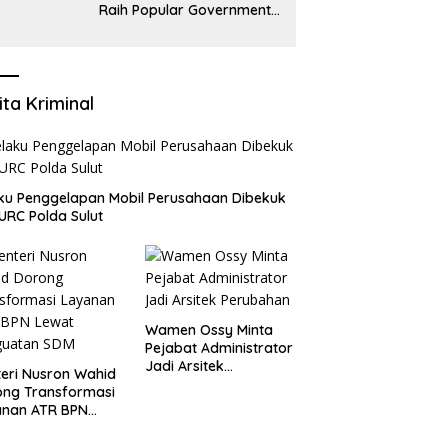
Raih Popular Government
Institutions Award 2026,
Komunikasi Publik Kembali
Diakui
ita Kriminal
aku Penggelapan Mobil Perusahaan Dibekuk
URC Polda Sulut
Wamen Ossy Minta
Pejabat Administrator
Jadi Arsitek
teri Nusron Wahid
Perubahan
ong Transformasi
anan ATR BPN
at Penguatan SDM