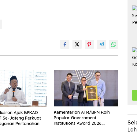
Kementerian ATR/BPN Raih
Nusron Ajak BPKAD
Popular Government
T Se-Jateng Perkuat
Sel
Institutions Award 2026,
Layanan Pertanahan
Komunikasi Publik Kembali
Lah
Diakui