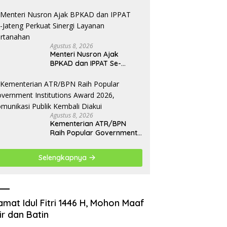
Waktu, Warga Demak Tak
Perlu Lama Menunggu
Agustus 8, 2026
Menteri Nusron Ajak
BPKAD dan IPPAT Se-
Jateng Perkuat Sinergi
Layanan Pertanahan
Agustus 8, 2026
Kementerian ATR/BPN
Raih Popular Government
Institutions Award 2026,
Komunikasi Publik Kembali
Selengkapnya
Diakui
amat Idul Fitri 1446 H, Mohon Maaf
ir dan Batin