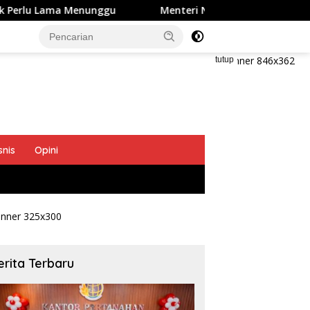
ggu
Menteri Nusron Ajak BPKAD dan IPPAT Se-Jateng Pe
tutup
snis
Opini
erita Terbaru