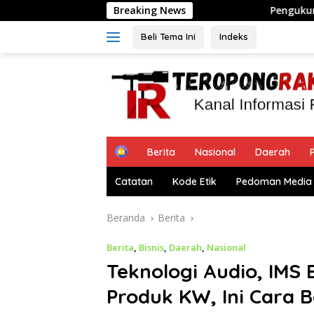
Langsung
Breaking News
Pengukuran Terjadwal ATR/B
ke
konten
Beli Tema Ini
Indeks
H
Berita
Nasional
Daerah
P
o
m
Catatan
Kode Etik
Pedoman Media 
e
Beranda
Berita
Berita
,
Bisnis
,
Daerah
,
Nasional
Teknologi Audio, IMS 
Produk KW, Ini Cara 