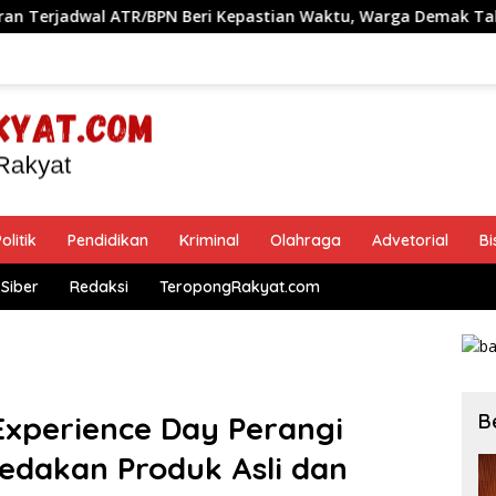
PN Beri Kepastian Waktu, Warga Demak Tak Perlu Lama Menun
olitik
Pendidikan
Kriminal
Olahraga
Advetorial
Bi
Siber
Redaksi
TeropongRakyat.com
B
Experience Day Perangi
Bedakan Produk Asli dan