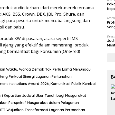
Paka
 produk audio terbaru dari merek-merek ternama
Kepe
i AKG, BSS, Crown, DBX, JBL Pro, Shure, dan
Maret
gi para peserta untuk mencoba langsung dan
Prof
i dan palsu.
Sang
Desem
oduk KW di pasaran, acara seperti IMS
Jadi
di ajang yang efektif dalam memerangi produk
Ment
Meng
ng bermanfaat bagi konsumen.(One/red)
tian Waktu, Warga Demak Tak Perlu Lama Menunggu
B
teng Perkuat Sinergi Layanan Pertanahan
nt Institutions Award 2026, Komunikasi Publik Kembali
ri Kepastian Jadwal Ukur Tanah bagi Masyarakat
akan Perspektif Masyarakat dalam Pelayanan
NTT Wujudkan Transformasi Layanan Pertanahan