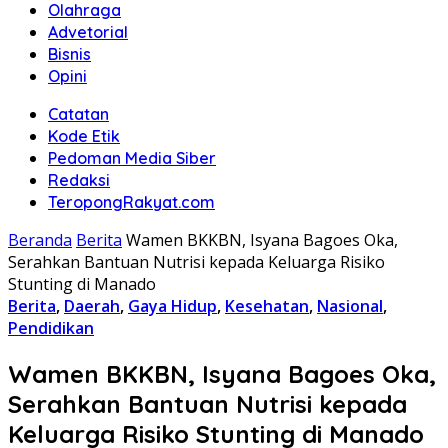
Olahraga
Advetorial
Bisnis
Opini
Catatan
Kode Etik
Pedoman Media Siber
Redaksi
TeropongRakyat.com
Beranda
Berita
Wamen BKKBN, Isyana Bagoes Oka,
Serahkan Bantuan Nutrisi kepada Keluarga Risiko
Stunting di Manado
Berita
,
Daerah
,
Gaya Hidup
,
Kesehatan
,
Nasional
,
Pendidikan
Wamen BKKBN, Isyana Bagoes Oka,
Serahkan Bantuan Nutrisi kepada
Keluarga Risiko Stunting di Manado