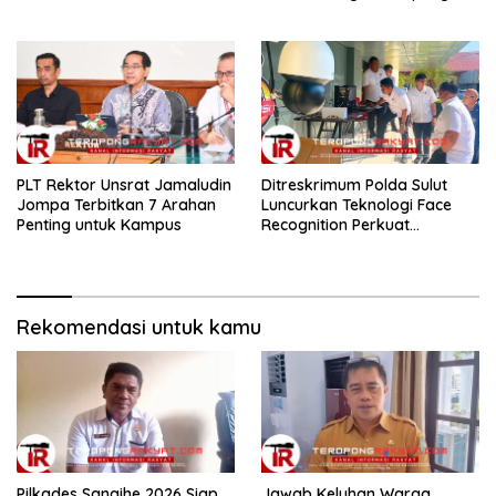
Cacat Hukum!
Akhir Desember 2026
​PLT Rektor Unsrat Jamaludin
Ditreskrimum Polda Sulut
Jompa Terbitkan 7 Arahan
Luncurkan Teknologi Face
Penting untuk Kampus
Recognition Perkuat
Penyelidikan dan
Pengamanan, Siap Uji Coba
di TIFF Tomohon 2026
Rekomendasi untuk kamu
Pilkades Sangihe 2026 Siap
Jawab Keluhan Warga,