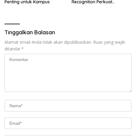
Penting untuk Kampus
Recognition Perkuat
Penyelidikan dan
Pengamanan, Siap Uji Coba
di TIFF Tomohon 2026
Tinggalkan Balasan
Alamat email Anda tidak akan dipublikasikan.
Ruas yang wajib
ditandai
*