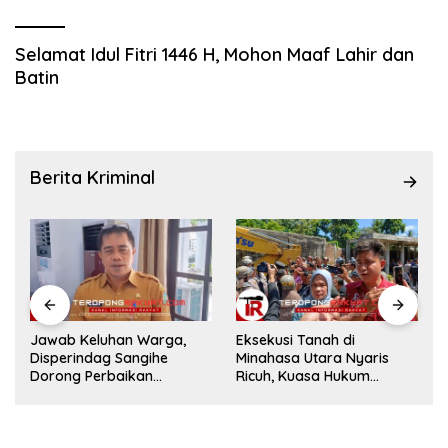
Selamat Idul Fitri 1446 H, Mohon Maaf Lahir dan
Batin
Berita Kriminal
p
Jawab Keluhan Warga,
Eksekusi Tanah di
Disperindag Sangihe
Minahasa Utara Nyaris
t
Dorong Perbaikan
Ricuh, Kuasa Hukum
Drainase Pasar Towo
Termohon Sebut Cacat
Hukum!