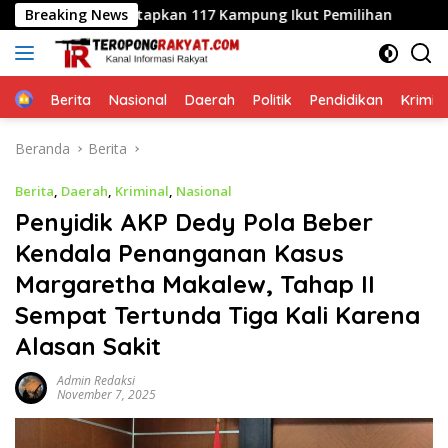
Langsung
 PMDD Tetapkan 117 Kampung Ikut Pemilihan
Breaking News
Jawab Kelu
ke
konten
Home
Berita
Nasional
Daerah
Politik
Pendidikan
Krimin
Beranda
Berita
Berita
,
Daerah
,
Kriminal
,
Nasional
Penyidik AKP Dedy Pola Beber
Kendala Penanganan Kasus
Margaretha Makalew, Tahap II
Sempat Tertunda Tiga Kali Karena
Alasan Sakit
Admin Redaksi
November 7, 2025