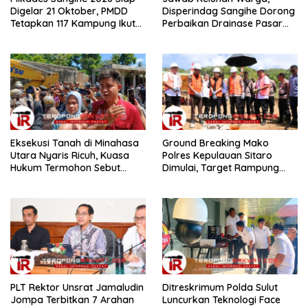
Digelar 21 Oktober, PMDD
Disperindag Sangihe Dorong
Tetapkan 117 Kampung Ikut
Perbaikan Drainase Pasar
Pemilihan
Towo
Eksekusi Tanah di Minahasa
Ground Breaking Mako
Utara Nyaris Ricuh, Kuasa
Polres Kepulauan Sitaro
Hukum Termohon Sebut
Dimulai, Target Rampung
Cacat Hukum!
Akhir Desember 2026
​PLT Rektor Unsrat Jamaludin
Ditreskrimum Polda Sulut
Jompa Terbitkan 7 Arahan
Luncurkan Teknologi Face