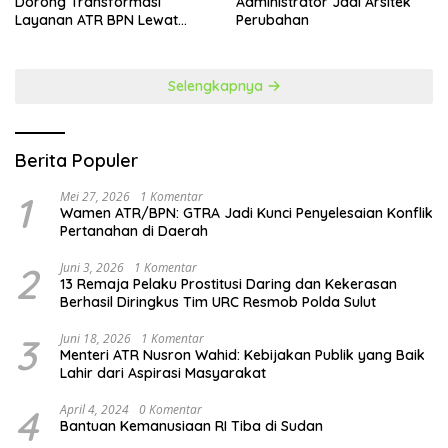
Dorong Transformasi
Administrator Jadi Arsitek
Layanan ATR BPN Lewat
Perubahan
Penguatan SDM
Selengkapnya
Berita Populer
1
Mei 27, 2026
1 Komentar
Wamen ATR/BPN: GTRA Jadi Kunci Penyelesaian Konflik
Pertanahan di Daerah
2
Juni 3, 2026
1 Komentar
13 Remaja Pelaku Prostitusi Daring dan Kekerasan
Berhasil Diringkus Tim URC Resmob Polda Sulut
3
Juni 18, 2026
1 Komentar
Menteri ATR Nusron Wahid: Kebijakan Publik yang Baik
Lahir dari Aspirasi Masyarakat
4
April 4, 2024
0 Komentar
Bantuan Kemanusiaan RI Tiba di Sudan