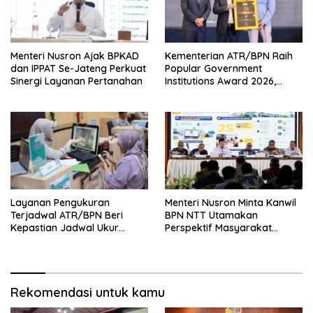
Menteri Nusron Ajak BPKAD
Kementerian ATR/BPN Raih
dan IPPAT Se-Jateng Perkuat
Popular Government
Sinergi Layanan Pertanahan
Institutions Award 2026,
Komunikasi Publik Kembali
Diakui
Layanan Pengukuran
Menteri Nusron Minta Kanwil
Terjadwal ATR/BPN Beri
BPN NTT Utamakan
Kepastian Jadwal Ukur
Perspektif Masyarakat
Tanah bagi Masyarakat
dalam Pelayanan
Rekomendasi untuk kamu