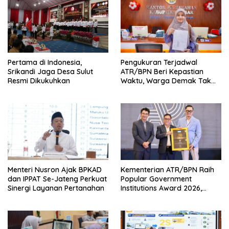
Pertama di Indonesia,
Pengukuran Terjadwal
Srikandi Jaga Desa Sulut
ATR/BPN Beri Kepastian
Resmi Dikukuhkan
Waktu, Warga Demak Tak
Perlu Lama Menunggu
Menteri Nusron Ajak BPKAD
Kementerian ATR/BPN Raih
dan IPPAT Se-Jateng Perkuat
Popular Government
Sinergi Layanan Pertanahan
Institutions Award 2026,
Komunikasi Publik Kembali
Diakui