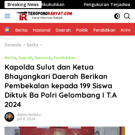
Langsung
Resmi Dikukuhkan
Breaking News
Pengukuran Terjadwal ATR/BPN Beri
ke
konten
Home
Berita
Nasional
Daerah
Politik
Pendidikan
Krimin
Beranda
Berita
Berita
,
Daerah
,
Nasional
,
Pendidikan
Kapolda Sulut dan Ketua
Bhayangkari Daerah Berikan
Pembekalan kepada 199 Siswa
Diktuk Ba Polri Gelombang I T.A
2024
Admin Redaksi
Juli 8, 2024