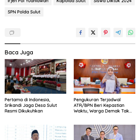
Irjen Pol Yudhiawan
Kapolda Sulut
Siswa Diktuk 2024
SPN Polda Sulut
Baca Juga
Pertama di Indonesia,
Pengukuran Terjadwal
Srikandi Jaga Desa Sulut
ATR/BPN Beri Kepastian
Resmi Dikukuhkan
Waktu, Warga Demak Tak
Perlu Lama Menunggu